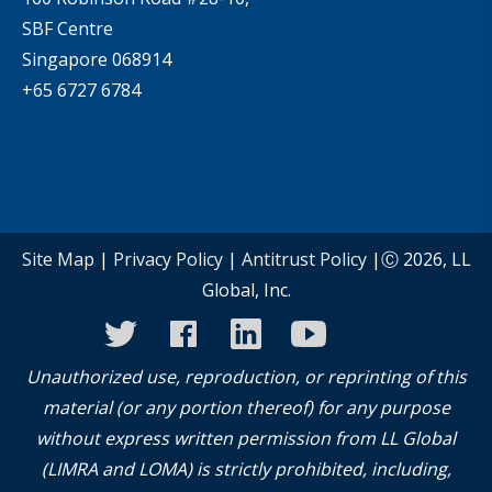
SBF Centre
Singapore 068914
+65 6727 6784
Site Map
|
Privacy Policy
|
Antitrust Policy
|Ⓒ 2026, LL
Global, Inc.
twitter
facebook
linkedin
youtube
instagram
Unauthorized use, reproduction, or reprinting of this
material (or any portion thereof) for any purpose
without express written permission from LL Global
(LIMRA and LOMA) is strictly prohibited, including,