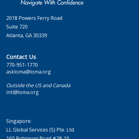
Contact Us
2018 Powers Ferry Road
Suite 720
Atlanta, GA 30339
Contact Us
770-951-1770
askloma@loma.org
Outside the US and Canada
intl@loma.org
Singapore:
LL Global Services (S) Pte. Ltd.
160 Robinson Road #28-10,