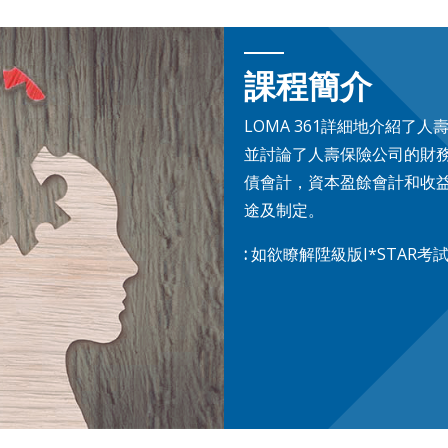
課程簡介
LOMA 361詳細地介紹
並討論了人壽保險公司的財
債會計，資本盈餘會計和收
途及制定。
:
如欲瞭解陞級版I*STAR