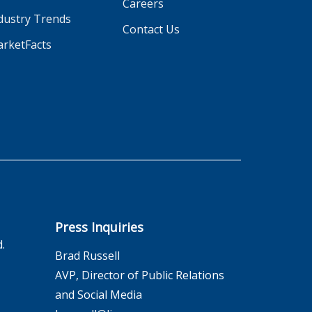
Careers
dustry Trends
Contact Us
rketFacts
Press Inquiries
d.
Brad Russell
AVP, Director of Public Relations
and Social Media