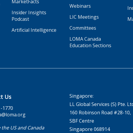
MarketFacts
n
Webinars
In
Insider Insights
LIC Meetings
Podcast
Ma
Committees
Artificial Intelligence
LOMA Canada
Education Sections
Singapore:
t Us
LL Global Services (S) Pte. Lt
1-1770
160 Robinson Road #28-10,
a@loma.org
SBF Centre
 the US and Canada
Singapore 068914