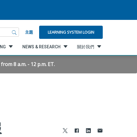
LEARNING SYSTEM LOGIN
主題
ING
NEWS & RESEARCH
關於我們
rom 8 a.m. - 12 p.m. ET.
報