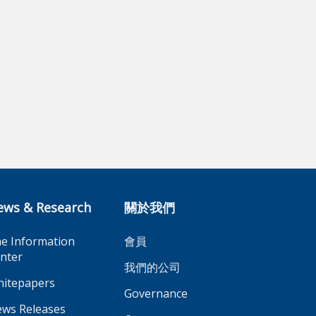
ews & Research
關於我們
e Information
會員
nter
我們的公司
itepapers
Governance
ws Releases