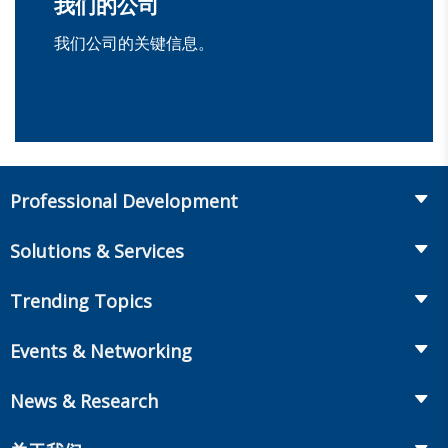
我们的公司
我们公司的关键信息。
Professional Development
课程目录
Solutions & Services
The LOMA Glossary
Recruiting & Assessment
Trending Topics
Essential Knowledge
Benchmarking & Survey Tools
Life Insurance
Professional Growth
Events & Networking
Enterprise Education
Workplace Benefits
Executive Impact
Conferences
LIC Resources for Smaller Companies
News & Research
Annuities
Student Help Center
Facilitated Learning Events
From Hire to Retire
The Information Center