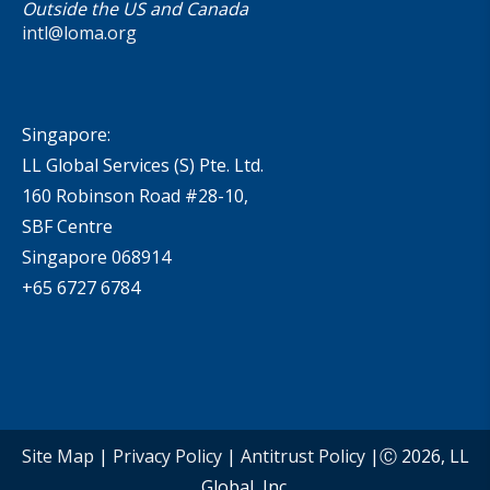
Outside the US and Canada
intl@loma.org
Singapore:
LL Global Services (S) Pte. Ltd.
160 Robinson Road #28-10,
SBF Centre
Singapore 068914
+65 6727 6784
Site Map
|
Privacy Policy
|
Antitrust Policy
|Ⓒ 2026, LL
Global, Inc.