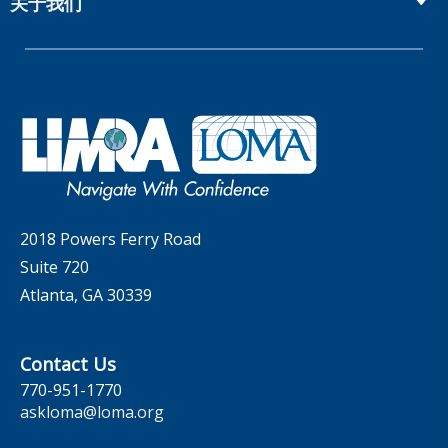
MarketFacts
关于我们
Webinars
Whitepapers
Insider Insights Podcast
会员
LIC Meetings
News Releases
Artificial Intelligence
我们的公司
Committees
Industry Trends
Governance
LOMA Canada Education Sections
MarketFacts
Careers
Contact Us
2018 Powers Ferry Road
Suite 720
Atlanta, GA 30339
Contact Us
770-951-1770
askloma@loma.org